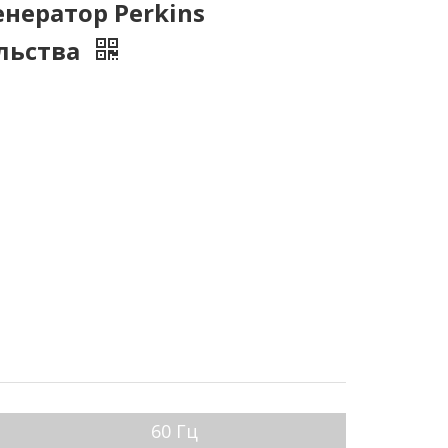
нератор Perkins
ельства
60 Гц