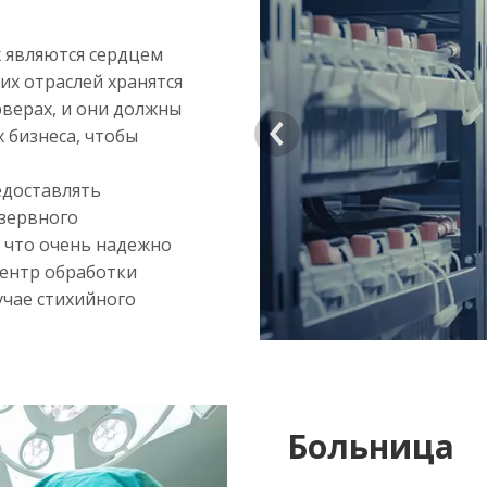
 являются сердцем
их отраслей хранятся
рверах, и они должны
>
х бизнеса, чтобы
едоставлять
зервного
, что очень надежно
центр обработки
учае стихийного
Больница