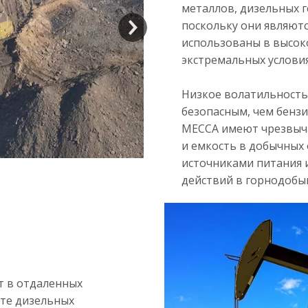
металлов, дизельных 
поскольку они являют
использованы в высок
экстремальных условия
Низкое волатильность
безопасным, чем бенз
MECCA имеют чрезвыча
и емкость в добычных 
источниками питания 
действий в горнодобы
т в отдаленных
сте дизельных