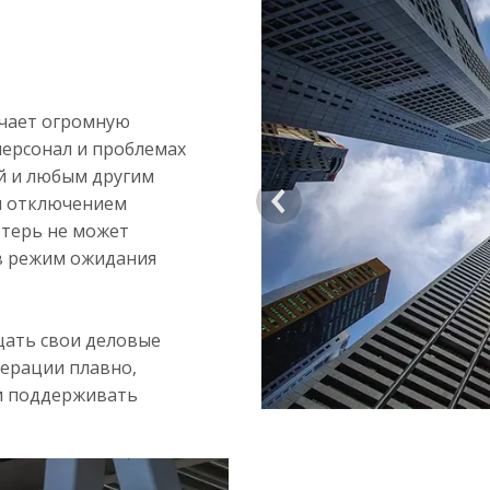
ачает огромную
персонал и проблемах
й и любым другим
>
м отключением
отерь не может
в режим ожидания
ать свои деловые
перации плавно,
 и поддерживать