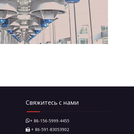
Свяжитесь с нами
+ 86-156-5999-4455

+ 86-591-83053902
