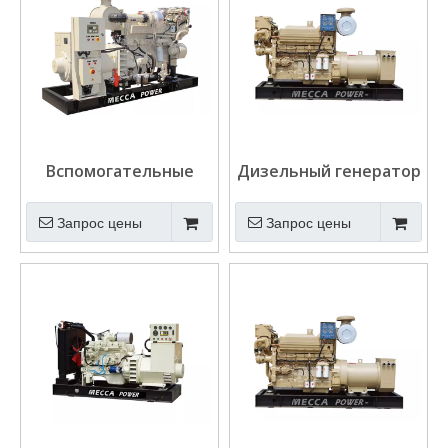
Вспомогательные
Дизельный генератор
двигатели Cummins
судового двигателя
Судовой дизельный
Cummins KTA19-M3
Запрос цены
Запрос цены
генератор
мощностью 373 кВт BV