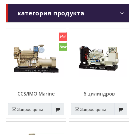
категория продукта
CCS/IMO Marine
6 цилиндров
Cummins Diesel
промышленного
Generator 20 кВт-1500
генератора
Запрос цены
Запрос цены
кВт
дизельного топлива
двигателя SDEC