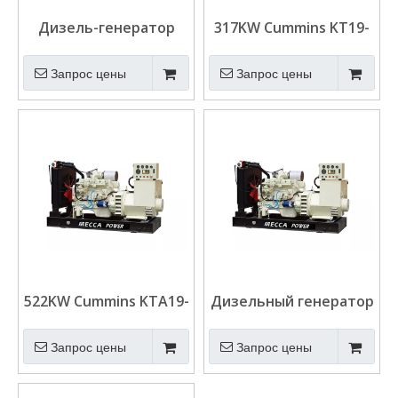
Дизель-генератор
317KW Cummins KT19-
судового двигателя
M Судовой дизель-
Cummins KT19-M
генератор CCS/IMO
Запрос цены
Запрос цены
мощностью 373 кВт
522KW Cummins KTA19-
Дизельный генератор
M4 Судовой дизель-
судового двигателя
генератор CCS/IMO
Cummins KTA19-M3 с
Запрос цены
Запрос цены
теплообменником