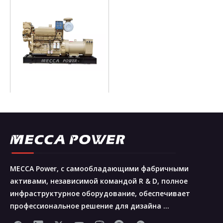
447KW Cummins KTA19-
M3 Судовой дизель-
генератор CCS/IMO
Запрос цены
1
2
3
»
MECCA Power, с самообладающими фабричными
активами, независимой командой R & D, полное
инфраструктурное оборудование, обеспечивает
профессиональное решение для дизайна ...