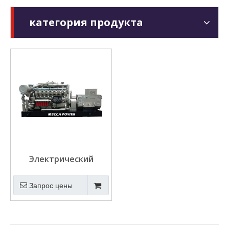
категория продукта
Электрический
натуральный газовый
генератор биогаза
Запрос цены
для коммерческой /
промышленности