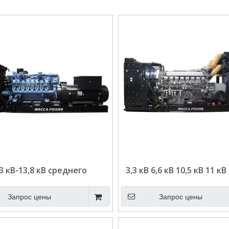
,3 кВ-13,8 кВ среднего
3,3 кВ 6,6 кВ 10,5 кВ 11 кВ
льного генератора MTU
высокого напряжен
 MTU 1800 кВт 2000 кВт
Mitsubishi/SME Diesel Ge
Запрос цены
Запрос цены
KVA 2500 кВА для центра
2000 кВт 2500 кВА для 
обработки данных/
обработки данны