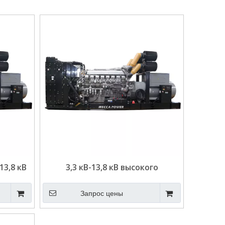
 13,8 кВ
3,3 кВ-13,8 кВ высокого
ия
напряжения genset 1000-3750KVA
nerator
Электрический дизельный
Запрос цены
центра
генератор
х
Cummins/Mtu/Mitsubishi/SME