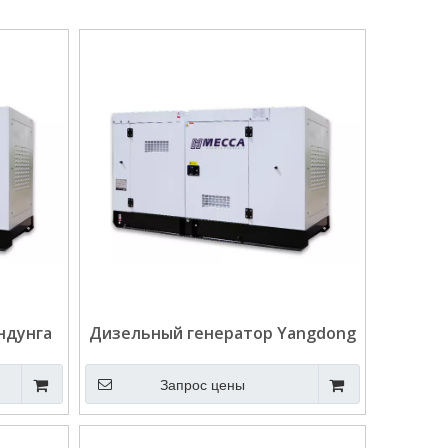
ндунга
Дизельный генератор Yangdong
мощностью 40 кВА с водяным
охлаждением для
Запрос цены
телекоммуникаций