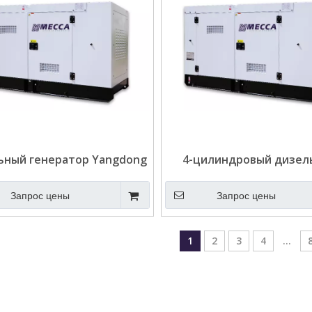
ьный генератор Yangdong
4-цилиндровый дизел
ощностью 20 кВА для
генератор Yangdong мо
телекоммуникаций
15 кВА
Запрос цены
Запрос цены
1
2
3
4
...