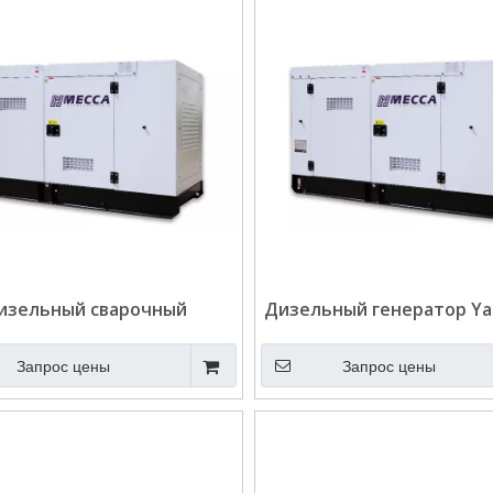
изельный сварочный
Дизельный генератор Y
тор Yangdong мощностью
с автоматической под
А для телекоммуникаций
топлива для телекомму
Запрос цены
Запрос цены