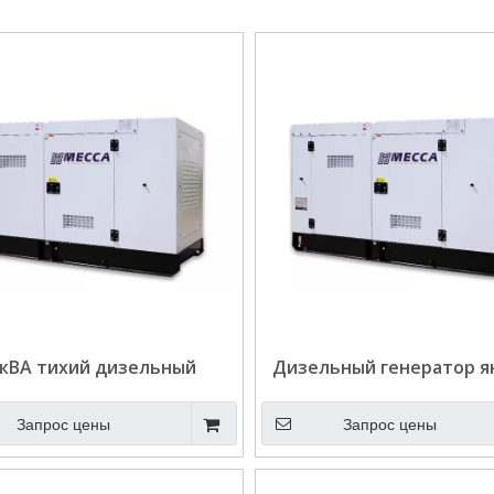
 кВА тихий дизельный
Дизельный генератор я
тор Яндун. Низкий расход
длиной 50 кв.
топлива
Запрос цены
Запрос цены